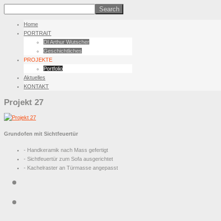
Home
PORTRAIT
DI Arthur Wutscher
Geschichtliches
PROJEKTE
Portfolio
Aktuelles
KONTAKT
Projekt 27
Grundofen mit Sichtfeuertür
- Handkeramik nach Mass gefertigt
- Sichtfeuertür zum Sofa ausgerichtet
- Kachelraster an Türmasse angepasst