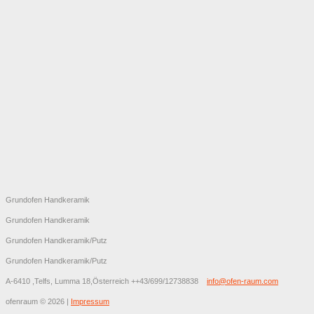
Grundofen Handkeramik
Grundofen Handkeramik
Grundofen Handkeramik/Putz
Grundofen Handkeramik/Putz
A-6410 ,Telfs, Lumma 18,Österreich
++43/699/12738838
info@ofen-raum.com
ofenraum
©
2026
|
Impressum