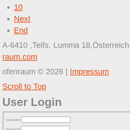
10
Next
End
A-6410 ,Telfs, Lumma 18,Österreich
raum.com
ofenraum
©
2026
|
Impressum
Scroll to Top
User Login
Username
Password