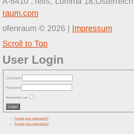
A-6410 ,Telfs, Lumma 18,Österreich
raum.com
ofenraum
©
2026
|
Impressum
Scroll to Top
User Login
Username
Password
Remember me
Forgot your password?
Forgot your username?