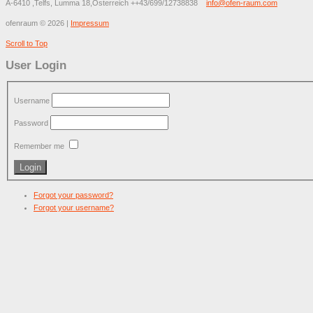
A-6410 ,Telfs, Lumma 18,Österreich
++43/699/12738838
info@ofen-raum.com
ofenraum
©
2026
|
Impressum
Scroll to Top
User Login
Username
Password
Remember me
Forgot your password?
Forgot your username?