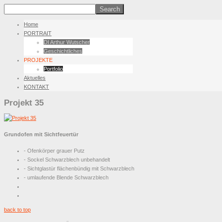
Home
PORTRAIT
DI Arthur Wutscher
Geschichtliches
PROJEKTE
Portfolio
Aktuelles
KONTAKT
Projekt 35
Grundofen mit Sichtfeuertür
- Ofenkörper grauer Putz
- Sockel Schwarzblech unbehandelt
- Sichtglastür flächenbündig mit Schwarzblech
- umlaufende Blende Schwarzblech
back to top