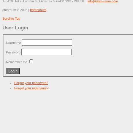
A-6410 ,Telfs, Lumma 18,Österreich
++43/699/12738838
info@ofen-raum.com
ofenraum
©
2026
|
Impressum
Scroll to Top
User Login
Username
Password
Remember me
Forgot your password?
Forgot your username?