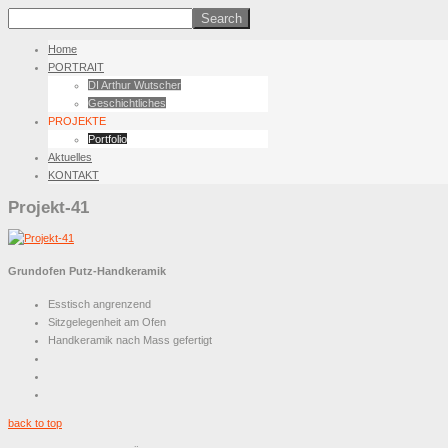
Home
PORTRAIT
DI Arthur Wutscher
Geschichtliches
PROJEKTE
Portfolio
Aktuelles
KONTAKT
Projekt-41
Grundofen Putz-Handkeramik
Esstisch angrenzend
Sitzgelegenheit am Ofen
Handkeramik nach Mass gefertigt
back to top