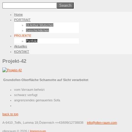
Home
PORTRAIT
DI Arthur Wutscher
Geschichtliches
PROJEKTE
Portfolio
Aktuelles
KONTAKT
Projekt-42
Grundofen-Oberfläche Schamotte auf Sicht verarbeitet
vom Vorraum beheizt
schwarz verfugt
angrenzendes gemauertes Sofa
back to top
A-6410 ,Telfs, Lumma 18,Österreich
++43/699/12738838
info@ofen-raum.com
ofenraum
©
2026
|
Impressum